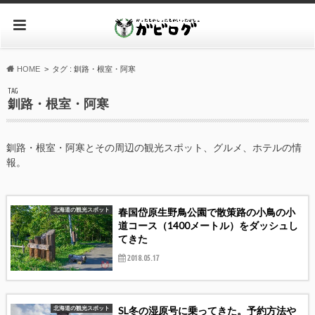
HOME
タグ : 釧路・根室・阿寒
TAG
釧路・根室・阿寒
釧路・根室・阿寒とその周辺の観光スポット、グルメ、ホテルの情
報。
春国岱原生野鳥公園で散策路の小鳥の小
北海道の観光スポット
道コース（1400メートル）をダッシュし
てきた
2018.05.17
SL冬の湿原号に乗ってきた。予約方法や
北海道の観光スポット