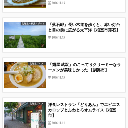
2016.11.19
「落石岬」長い木道を歩くと、赤い灯台
北海道の観光スポット
と目の前に広がる太平洋【根室市落石】
2016.11.15
「麺屋 武双」のこってりクリーミーなラ
北海道グルメ
ーメンが美味しかった 【釧路市】
2016.11.15
洋食レストラン「どりあん」でエビエス
北海道グルメ
カロップとふわとろオムライス【根室
市】
2016.11.11