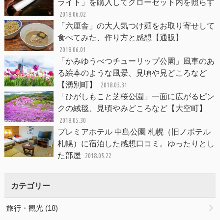
ライト」を購入してクローゼット内を照らす
2018.06.02
「六厘舎」の大人気つけ麺をお取り寄せして
食べてみた、作り方と感想【通販】
2018.06.01
「かみゆうべつチューリップ公園」風車のあ
る絵本のような風景、見頃や見どころなど
【湧別町】
2018.05.31
「ひがしもこと芝桜公園」一面に広がるピン
クの絨毯、見頃やみどころなど【大空町】
2018.05.30
プレミアホテル 中島公園 札幌（旧ノボテル
札幌）に宿泊した感想口コミ。ゆったりとし
た部屋
2018.05.22
カテゴリー
旅行・観光
(18)