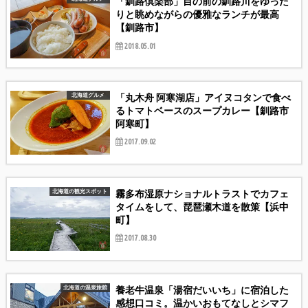
「釧路倶楽部」目の前の釧路川をゆった
りと眺めながらの優雅なランチが最高
【釧路市】
2018.05.01
「丸木舟 阿寒湖店」アイヌコタンで食べ
北海道グルメ
るトマトベースのスープカレー【釧路市
阿寒町】
2017.09.02
霧多布湿原ナショナルトラストでカフェ
北海道の観光スポット
タイムをして、琵琶瀬木道を散策【浜中
町】
2017.08.30
養老牛温泉「湯宿だいいち」に宿泊した
北海道の温泉旅館
感想口コミ。温かいおもてなしとシマフ