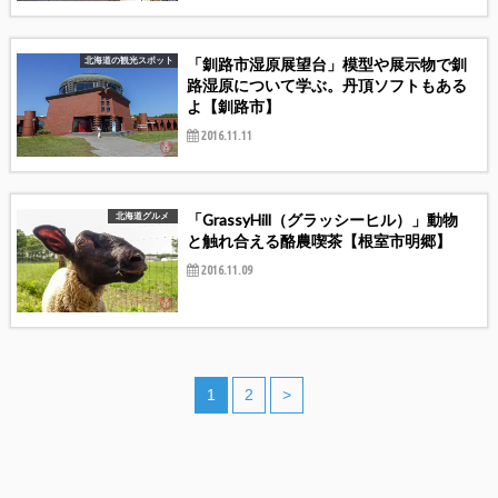
「釧路市湿原展望台」模型や展示物で釧
北海道の観光スポット
路湿原について学ぶ。丹頂ソフトもある
よ【釧路市】
2016.11.11
「GrassyHill（グラッシーヒル）」動物
北海道グルメ
と触れ合える酪農喫茶【根室市明郷】
2016.11.09
1
2
>