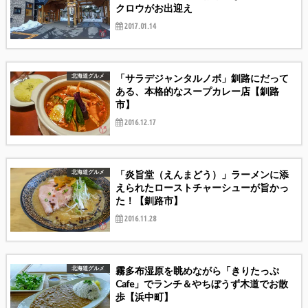
クロウがお出迎え
2017.01.14
「サラデジャンタルノボ」釧路にだって
北海道グルメ
ある、本格的なスープカレー店【釧路
市】
2016.12.17
「炎旨堂（えんまどう）」ラーメンに添
北海道グルメ
えられたローストチャーシューが旨かっ
た！【釧路市】
2016.11.28
霧多布湿原を眺めながら「きりたっぷ
北海道グルメ
Cafe」でランチ＆やちぼうず木道でお散
歩【浜中町】