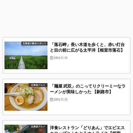
「落石岬」長い木道を歩くと、赤い灯台
北海道の観光スポット
と目の前に広がる太平洋【根室市落石】
2016.11.15
「麺屋 武双」のこってりクリーミーなラ
北海道グルメ
ーメンが美味しかった 【釧路市】
2016.11.15
洋食レストラン「どりあん」でエビエス
北海道グルメ