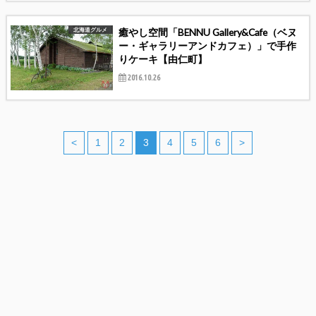
癒やし空間「BENNU Gallery&Cafe（ベヌ
北海道グルメ
ー・ギャラリーアンドカフェ）」で手作
りケーキ【由仁町】
2016.10.26
<
1
2
3
4
5
6
>