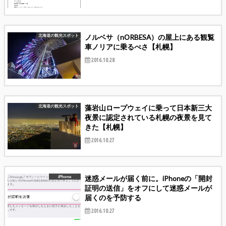
ノルベサ（nORBESA）の屋上にある観覧
北海道の観光スポット
車ノリアに乗るべさ【札幌】
2016.10.28
藻岩山ロープウェイに乗って日本新三大
北海道の観光スポット
夜景に認定されている札幌の夜景を見て
きた【札幌】
2016.10.27
迷惑メールが届く前に。iPhoneの「開封
iPhone
証明の送信」をオフにして迷惑メールが
届くのを予防する
2016.10.27