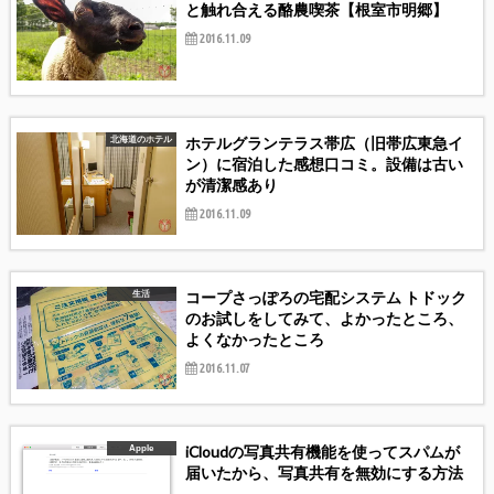
と触れ合える酪農喫茶【根室市明郷】
2016.11.09
ホテルグランテラス帯広（旧帯広東急イ
北海道のホテル
ン）に宿泊した感想口コミ。設備は古い
が清潔感あり
2016.11.09
コープさっぽろの宅配システム トドック
生活
のお試しをしてみて、よかったところ、
よくなかったところ
2016.11.07
iCloudの写真共有機能を使ってスパムが
Apple
届いたから、写真共有を無効にする方法