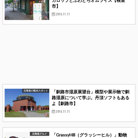
カロップとふわとろオムライス【根室
市】
2016.11.11
「釧路市湿原展望台」模型や展示物で釧
北海道の観光スポット
路湿原について学ぶ。丹頂ソフトもある
よ【釧路市】
2016.11.11
「GrassyHill（グラッシーヒル）」動物
北海道グルメ