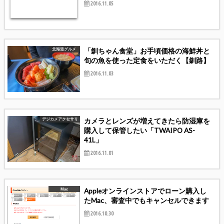
2016.11.05
「釧ちゃん食堂」お手頃価格の海鮮丼と
北海道グルメ
旬の魚を使った定食をいただく【釧路】
2016.11.03
カメラとレンズが増えてきたら防湿庫を
デジカメアクセサリ
購入して保管したい「TWAIPO AS-
41L」
2016.11.01
Appleオンラインストアでローン購入し
Mac
たMac、審査中でもキャンセルできます
2016.10.30