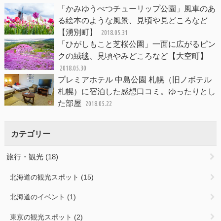
「かみゆうべつチューリップ公園」風車のあ
る絵本のような風景、見頃や見どころなど
【湧別町】
2018.05.31
「ひがしもこと芝桜公園」一面に広がるピン
クの絨毯、見頃やみどころなど【大空町】
2018.05.30
プレミアホテル 中島公園 札幌（旧ノボテル
札幌）に宿泊した感想口コミ。ゆったりとし
た部屋
2018.05.22
カテゴリー
旅行・観光
(18)
北海道の観光スポット
(15)
北海道のイベント
(1)
東京の観光スポット
(2)