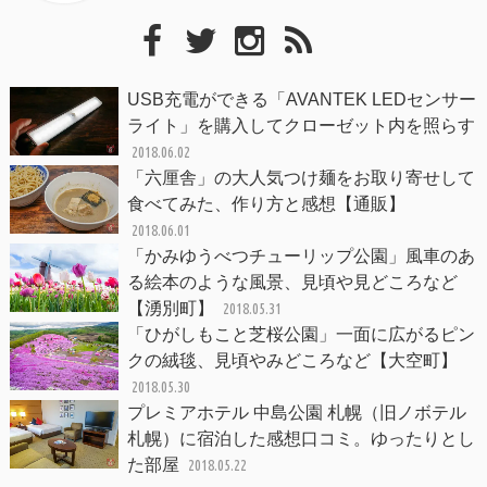
USB充電ができる「AVANTEK LEDセンサー
ライト」を購入してクローゼット内を照らす
2018.06.02
「六厘舎」の大人気つけ麺をお取り寄せして
食べてみた、作り方と感想【通販】
2018.06.01
「かみゆうべつチューリップ公園」風車のあ
る絵本のような風景、見頃や見どころなど
【湧別町】
2018.05.31
「ひがしもこと芝桜公園」一面に広がるピン
クの絨毯、見頃やみどころなど【大空町】
2018.05.30
プレミアホテル 中島公園 札幌（旧ノボテル
札幌）に宿泊した感想口コミ。ゆったりとし
た部屋
2018.05.22