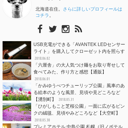
北海道在住。
さらに詳しいプロフィールは
コチラ
。
USB充電ができる「AVANTEK LEDセンサー
ライト」を購入してクローゼット内を照らす
2018.06.02
「六厘舎」の大人気つけ麺をお取り寄せして
食べてみた、作り方と感想【通販】
2018.06.01
「かみゆうべつチューリップ公園」風車のあ
る絵本のような風景、見頃や見どころなど
【湧別町】
2018.05.31
「ひがしもこと芝桜公園」一面に広がるピン
クの絨毯、見頃やみどころなど【大空町】
2018.05.30
プレミアホテル 中島公園 札幌（旧ノボテル