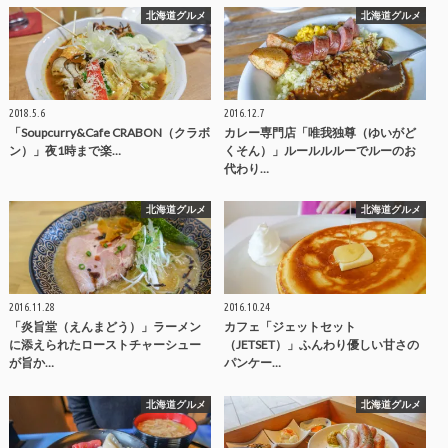
北海道グルメ
北海道グルメ
2018.5.6
2016.12.7
「Soupcurry&Cafe CRABON（クラボ
カレー専門店「唯我独尊（ゆいがど
ン）」夜1時まで楽…
くそん）」ルールルルーでルーのお
代わり…
北海道グルメ
北海道グルメ
2016.11.28
2016.10.24
「炎旨堂（えんまどう）」ラーメン
カフェ「ジェットセット
に添えられたローストチャーシュー
（JETSET）」ふんわり優しい甘さの
が旨か…
パンケー…
北海道グルメ
北海道グルメ