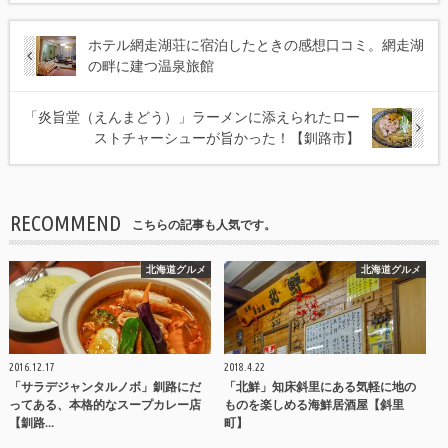
ホテル網走湖荘に宿泊したときの感想口コミ。網走湖
の畔に建つ温泉旅館
「炎旨堂（えんまどう）」ラーメンに添えられたロー
ストチャーシューが旨かった！【釧路市】
RECOMMEND
こちらの記事も人気です。
北海道グルメ
北海道グルメ
2016.12.17
2018.4.22
「サラデジャンタルノボ」釧路にだ
「北鮮」知床斜里にある気軽に地の
ってある、本格的なスープカレー店
ものを楽しめる海鮮居酒屋【斜里
【釧路…
町】