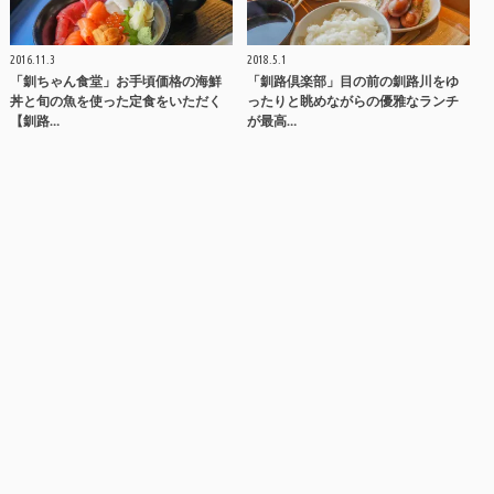
2016.11.3
2018.5.1
「釧ちゃん食堂」お手頃価格の海鮮
「釧路倶楽部」目の前の釧路川をゆ
丼と旬の魚を使った定食をいただく
ったりと眺めながらの優雅なランチ
【釧路…
が最高…